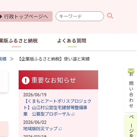
検
行政トップページへ
索
キ
ー
業版ふるさと納税
よくある質問
ワ
ー
ド
実績
【企業版ふるさと納税】使い道と実績
お問い合わせ
重要なお知らせ
2026/06/19
【くまもとアートポリスプロジェク
ト】山江村公営住宅建替等整備事
業 公募型プロポーザル
ページを保存
2026/06/02
地域版防災マップ