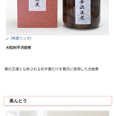
（外部リンク
）
大粒利平渋皮煮
栗の王様とも称される利平栗だけを贅沢に使用した渋皮煮
栗んとう