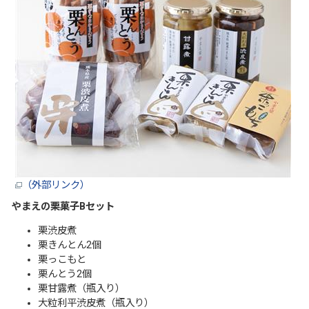
（外部リンク）
やまえの栗菓子Bセット
栗渋皮煮
栗きんとん2個
栗っこもと
栗んとう2個
栗甘露煮（瓶入り）
大粒利平渋皮煮（瓶入り）