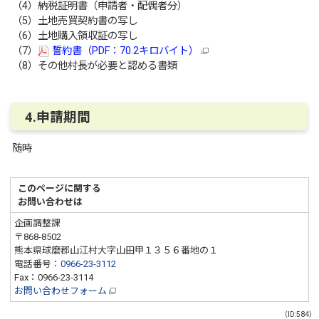
（4）納税証明書（申請者・配偶者分）
（5）土地売買契約書の写し
（6）土地購入領収証の写し
（7）
誓約書（PDF：70.2キロバイト）
（8）その他村⾧が必要と認める書類
4.申請期間
随時
このページに関する
お問い合わせは
企画調整課
〒868-8502
熊本県球磨郡山江村大字山田甲１３５６番地の１
電話番号：
0966-23-3112
Fax：0966-23-3114
お問い合わせフォーム
（ID:584）