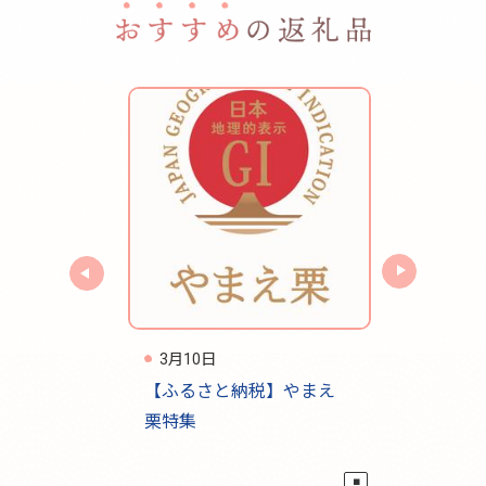
3月10日
3月10日
礼品【栗菓
【ふるさと納税】やまえ
おすすめ
栗特集
温泉ほた
泉】
■