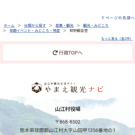
ページの先頭へ
ホーム
分類から探す
産業・観光
観光・みどころ
年間イベント・みどころ・特産
柳野観音堂
もっと見る（全2件）
行政TOPへ
山江村役場
〒868-8502
熊本県球磨郡山江村大字山田甲1356番地の1