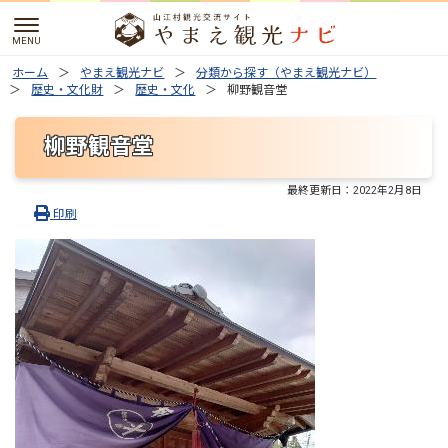
ホーム
やまえ観光ナビ
分類から探す（やまえ観光ナビ）
歴史・文化財
歴史・文化
柳野観音堂
柳野観音堂
最終更新日：
2022年2月8日
印刷