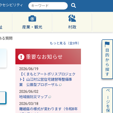
クセシビリティ
検
索
キ
ー
ワ
祉
産業・観光
村政
ー
ド
ある質問
もっと見る（全3件）
重要なお知らせ
2026/06/19
【くまもとアートポリスプロジェク
ト】山江村公営住宅建替等整備事
業 公募型プロポーザル
2026/06/02
ページを保存
地域版防災マップ
2026/03/18
離婚届の様式が変わります（令和8年