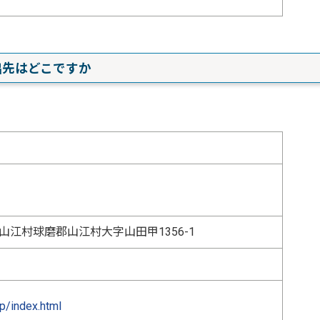
出先はどこですか
磨郡山江村球磨郡山江村大字山田甲1356-1
jp/index.html