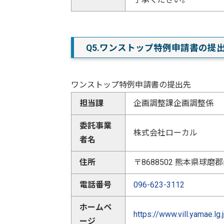
Q5.ワンストップ特例申請書の提
ワンストップ特例申請書の提出先
担当課
企画調整課企画調整係
委託事業
株式会社ローカル
者名
住所
〒8688502 熊本県球
電話番号
096-623-3112
ホームペ
https://www.vill.yamae.lg.
ージ