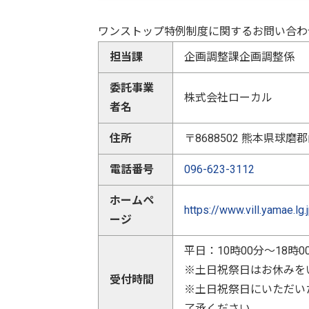
ワンストップ特例制度に関するお問い合わ
担当課
企画調整課企画調整係
委託事業
株式会社ローカル
者名
住所
〒8688502 熊本県球
電話番号
096-623-3112
ホームペ
https://www.vill.yamae.lg.
ージ
平日：10時00分～18時0
※土日祝祭日はお休みを
受付時間
※土日祝祭日にいただい
了承ください。