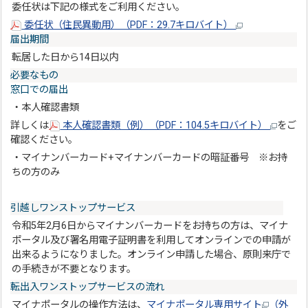
委任状は下記の様式をご利用ください。
委任状（住民異動用）（PDF：29.7キロバイト）
届出期間
転居した日から14日以内
必要なもの
窓口での届出
・本人確認書類
詳しくは
本人確認書類（例）（PDF：104.5キロバイト）
をご
確認ください。
・マイナンバーカード+マイナンバーカードの暗証番号 ※お持
ちの方のみ
引越しワンストップサービス
令和5年2月6日からマイナンバーカードをお持ちの方は、マイナ
ポータル及び署名用電子証明書を利用してオンラインでの申請が
出来るようになりました。オンライン申請した場合、原則来庁で
の手続きが不要となります。
転出入ワンストップサービスの流れ
マイナポータルの操作方法は、
マイナポータル専用サイト
（外