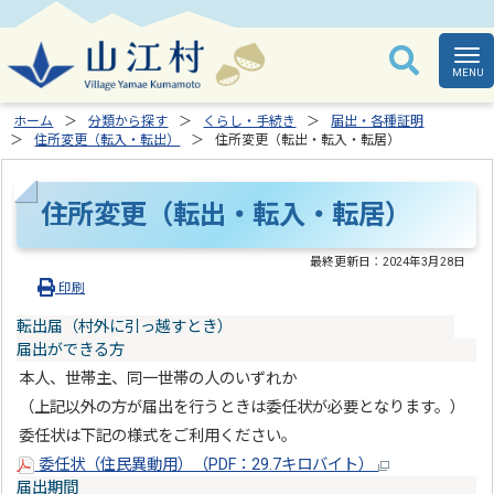
ホーム
分類から探す
くらし・手続き
届出・各種証明
住所変更（転入・転出）
住所変更（転出・転入・転居）
住所変更（転出・転入・転居）
最終更新日：
2024年3月28日
印刷
転出届（村外に引っ越すとき）
届出ができる方
本人、世帯主、同一世帯の人のいずれか
（上記以外の方が届出を行うときは委任状が必要となります。）
委任状は下記の様式をご利用ください。
委任状（住民異動用）（PDF：29.7キロバイト）
届出期間