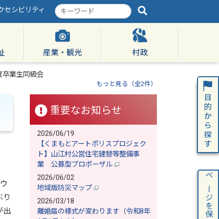
クセシビリティ
検
索
キ
ー
ワ
祉
産業・観光
村政
ー
ド
度卒業生同級会
もっと見る（全2件）
重要なお知らせ
2026/06/19
【くまもとアートポリスプロジェク
ト】山江村公営住宅建替等整備事
業 公募型プロポーザル
2026/06/02
ページを保存
ウ
地域版防災マップ
ぶり
2026/03/18
が出
離婚届の様式が変わります（令和8年