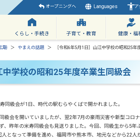
Languages
オープニングへ
ア
くらし・手続き
子育て・教育
健康・福
広聴
やまえの話題
［令和6年5月1日］山江中学校の昭和25年
江中学校の昭和25年度卒業生同級会
寿同級会が1日、時代の駅むらやくばで開かれました。
級会を開いていましたが、翌2年7月の豪雨災害や新型コロナ
ず、昨年の米寿同級会も見送りました。今回、同級生から5年
起人となって準備を進め、福岡市や熊本市、地元などから22人