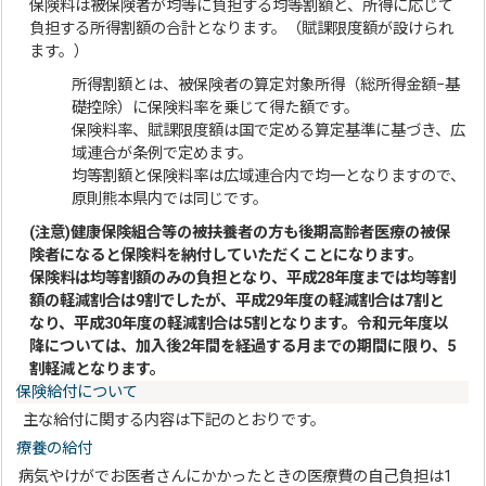
保険料は被保険者が均等に負担する均等割額と、所得に応じて
負担する所得割額の合計となります。（賦課限度額が設けられ
ます。）
所得割額とは、被保険者の算定対象所得（総所得金額−基
礎控除）に保険料率を乗じて得た額です。
保険料率、賦課限度額は国で定める算定基準に基づき、広
域連合が条例で定めます。
均等割額と保険料率は広域連合内で均一となりますので、
原則熊本県内では同じです。
(注意)健康保険組合等の被扶養者の方も後期高齢者医療の被保
険者になると保険料を納付していただくことになります。
保険料は均等割額のみの負担となり、平成28年度までは均等割
額の軽減割合は9割でしたが、平成29年度の軽減割合は7割と
なり、平成30年度の軽減割合は5割となります。令和元年度以
降については、加入後2年間を経過する月までの期間に限り、5
割軽減となります。
保険給付について
主な給付に関する内容は下記のとおりです。
療養の給付
病気やけがでお医者さんにかかったときの医療費の自己負担は1