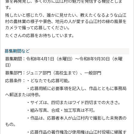
景を再発見し、多くの方に山江村の魅力を発信する機会としま
す。
残したいと感じたり、誰かに見せたい、教えたくなるような山江
村の農林業の様子や景色、地元の人が愛する山江村の緑の風景を
カメラで撮って応募してください。
たくさんの応募をお待ちしています。
募集期間など
募集期間：令和8年4月1日（水曜日）～令和8年9月30日（水曜
日）
募集部門：ジュニア部門（高校生まで）、一般部門
応募条件：・どなたでも応募可能。
・応募用紙に必要事項を記入し、作品とともに事務局
へ郵送または持参。
・サイズは、四切またはワイド四切までの大きさ。
・組み写真、合成・加工写真は不可。
・作品は、応募者本人が山江村内で撮影した未発表の
もの。
・応募作品の著作権及び使用権は山江村役場に帰属す