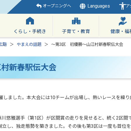
Languages
オープニングへ
ア
くらし・手続き
子育て・教育
健康・福
広聴
やまえの話題
～第3区 初優勝～山江村新春駅伝大会
江村新春駅伝大会
開催しました。本大会には10チームが出場し、熱いレースを繰り
藤川悠雅選手（第1区）が区間賞の走りを見せると、続く2区間
樹立し、独走態勢を築きました。その後も第3区は一度も首位