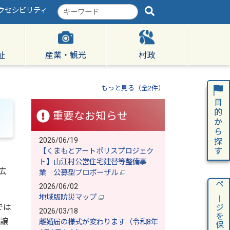
クセシビリティ
検
索
キ
ー
ワ
祉
産業・観光
村政
ー
ド
もっと見る（全2件）
重要なお知らせ
2026/06/19
【くまもとアートポリスプロジェク
ト】山江村公営住宅建替等整備事
広
業 公募型プロポーザル
2026/06/02
ページを保存
地域版防災マップ
では
2026/03/18
を譲
離婚届の様式が変わります（令和8年