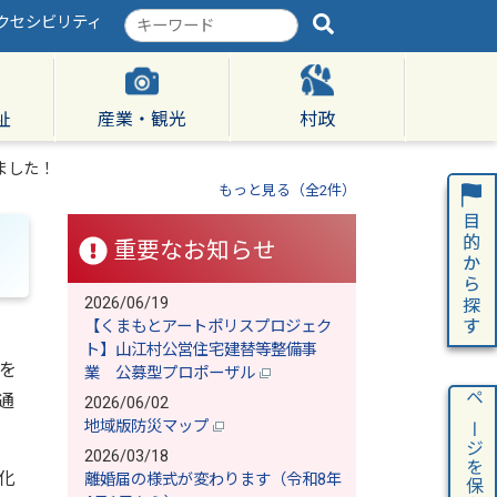
クセシビリティ
検
索
キ
ー
ワ
祉
産業・観光
村政
ー
ド
ました！
もっと見る（全2件）
重要なお知らせ
2026/06/19
【くまもとアートポリスプロジェク
ト】山江村公営住宅建替等整備事
を
業 公募型プロポーザル
通
2026/06/02
ページを保存
地域版防災マップ
2026/03/18
化
離婚届の様式が変わります（令和8年