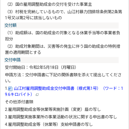
（2）国の雇用調整助成金の交付を受けた事業主
（3）村税を完納しているもので、山江村暴力団排除条例第2条第
1号又は第2号に該当しないもの
交付額
（1）助成額は、国の助成金の対象となる休業手当等の事業者負
担分
（2）助成対象期間は、災害等の発生に伴う国の助成金の特例措
置の適用期間とする
交付申請
受付開始日：令和2年5月18日（月曜日）
申請方法：交付申請書に下記の関係書類を添えて提出してくださ
い。
1.
山江村雇用調整助成金交付申請書（様式第1号）（ワード：1
9.6キロバイト）
その他添付書類
2.雇用調整助成金等休業等実施計画（変更）届の写し
3.雇用調整実施事業所の事業活動の状況に関する申出書の写し
4.雇用調整助成金等（休業等）支給申請書の写し