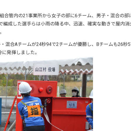
組合管内の21事業所から女子の部に6チーム、男子・混合の部
人で編成した選手らは小雨の降る中、迅速、確実な動きで屋内消
。
・混合Aチームが24秒94で2チームが優勝し、Bチームも26秒5
分に発揮しました。