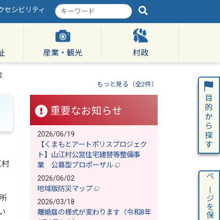
クセシビリティ
検
索
キ
ー
ワ
祉
産業・観光
村政
ー
ド
会
もっと見る（全2件）
重要なお知らせ
2026/06/19
【くまもとアートポリスプロジェク
ト】山江村公営住宅建替等整備事
江村
業 公募型プロポーザル
2026/06/02
ページを保存
地域版防災マップ
所
2026/03/18
い
離婚届の様式が変わります（令和8年