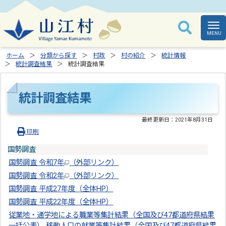
ホーム
分類から探す
村政
村の紹介
統計情報
統計調査結果
統計調査結果
統計調査結果
最終更新日：
2021年8月31日
印刷
国勢調査
国勢調査 令和7年
（外部リンク）
国勢調査 令和2年
（外部リンク）
国勢調査 平成27年度（全体HP）
国勢調査 平成22年度（全体HP）
従業地・通学地による職業等集計結果（全国及び47都道府県結果
一括公表） 移動人口の就業等集計結果（全国及び47都道府県結果