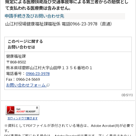
規定による医療扶助及び交通事故等による第三者からの賠償とし
て支払われる医療費は含みません。
申請手続き及びお問い合わせ先
山江村役場健康福祉課福祉係 電話0966-23-3978（直通）
このページに関する
お問い合わせは
健康福祉課
〒868-8502
熊本県球磨郡山江村大字山田甲１３５６番地の１
電話番号：
0966-23-3978
Fax：0966-24-5669
お問い合わせフォーム
（ID:511）
別ウィンドウで開きます
※資料としてPDFファイルが添付されている場合は、
Adobe Acrobat(R)
が必要で
す。
PDF書類をご覧になる場合は、
Adobe Reader
が必要です。正しく表示されない