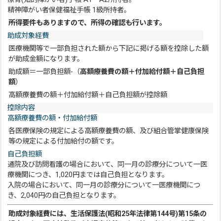
精神障がい者保健福祉手帳 1級所持者。
所得要件もありますので、所得の確認も行います。
助成対象経費
医療機関等で一部負担された額から下記に掲げる額を控除した額
が助成金額になります。
助成額＝一部負担額-（
高額療養費の額＋付加給付額＋自己負担
額
）
高額療養費の額＋付加給付額＋自己負担額が控除額
控除内容
高額療養費の額・付加給付額
各医療保険の規定による高額療養費の額、及び組合管掌健康保険
等の規定による付加給付の額です。
自己負担額
通院及び訪問看護の場合において、同一月の診療分について一医
療機関につき、1,020円までは自己負担となります。
入院の場合において、同一月の診療分について一医療機関につ
き、2,040円の自己負担となります。
助成対象経費には、生活保護法(昭和25年法律第144号)第15条の