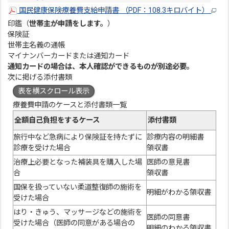
国民健康保険療養費支給申請書 （PDF：108.3キロバイト）
印鑑（
世帯主が申請をします。
）
保険証
世帯主名義の通帳
マイナンバーカードまたは通知カード
通知カードの場合は、本人確認ができるものが別途必要。
次に掲げる添付書類
表を横スクロール表示
療養費申請のケースと添付書類一覧
全額自己負担をするケース
添付書類
旅行中など急病により保険証を持たずに
診療内容の明細書
診療を受けた場合
領収書
治療上必要となった補装具を購入した場
医師の意見書
合
領収書
国保を扱っていない柔道整復師の施術を
明細がわかる領収書
受けた場合
はり・きゅう、マッサージなどの施術を
医師の同意書
受けた場合（医師の同意がある場合の
明細のわかる領収書