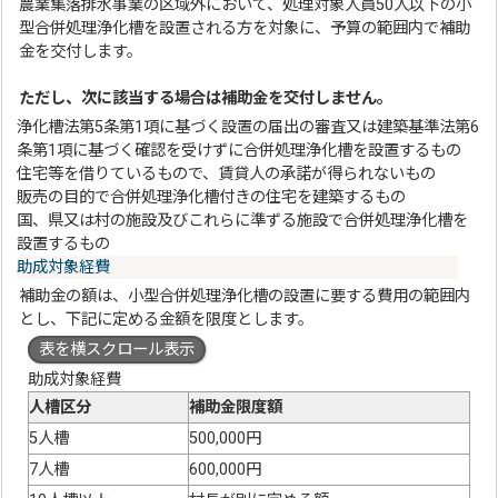
農業集落排水事業の区域外において、処理対象人員50人以下の小
型合併処理浄化槽を設置される方を対象に、予算の範囲内で補助
金を交付します。
ただし、次に該当する場合は補助金を交付しません。
浄化槽法第5条第1項に基づく設置の届出の審査又は建築基準法第6
条第1項に基づく確認を受けずに合併処理浄化槽を設置するもの
住宅等を借りているもので、賃貸人の承諾が得られないもの
販売の目的で合併処理浄化槽付きの住宅を建築するもの
国、県又は村の施設及びこれらに準ずる施設で合併処理浄化槽を
設置するもの
助成対象経費
補助金の額は、小型合併処理浄化槽の設置に要する費用の範囲内
とし、下記に定める金額を限度とします。
表を横スクロール表示
助成対象経費
人槽区分
補助金限度額
5人槽
500,000円
7人槽
600,000円