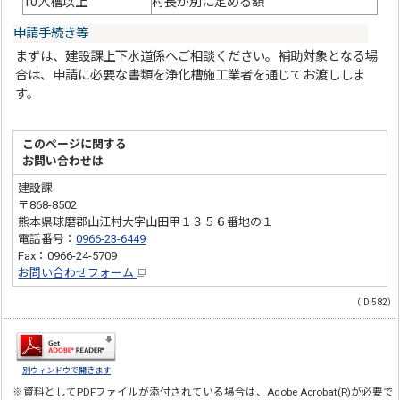
10人槽以上
村長が別に定める額
申請手続き等
まずは、建設課上下水道係へご相談ください。補助対象となる場
合は、申請に必要な書類を浄化槽施工業者を通じてお渡ししま
す。
このページに関する
お問い合わせは
建設課
〒868-8502
熊本県球磨郡山江村大字山田甲１３５６番地の１
電話番号：
0966-23-6449
Fax：0966-24-5709
お問い合わせフォーム
（ID:582）
別ウィンドウで開きます
※資料としてPDFファイルが添付されている場合は、
Adobe Acrobat(R)
が必要で