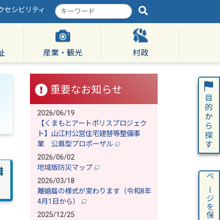
クセシビリティ
検
索
キ
ー
ワ
祉
産業・観光
村政
ー
ド
重要なお知らせ
2026/06/19
【くまもとアートポリスプロジェク
ト】山江村公営住宅建替等整備事
業 公募型プロポーザル
2026/06/02
地域版防災マップ
措
2026/03/18
ページを保存
離婚届の様式が変わります（令和8年
4月1日から）
2025/12/25