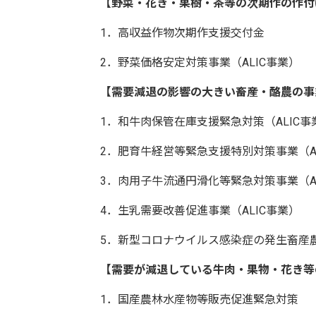
【野菜・花き・果樹・茶等の次期作の作付
1．高収益作物次期作支援交付金
2．野菜価格安定対策事業（ALIC事業）
【需要減退の影響の大きい畜産・酪農の事
1．和牛肉保管在庫支援緊急対策（ALIC事
2．肥育牛経営等緊急支援特別対策事業（A
3．肉用子牛流通円滑化等緊急対策事業（A
4．生乳需要改善促進事業（ALIC事業）
5．新型コロナウイルス感染症の発生畜産農
【需要が減退している牛肉・果物・花き等
1．国産農林水産物等販売促進緊急対策