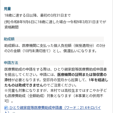
児童
18歳に達する日以降、最初の3月31日まで
(例)令和8年9月6日に18歳に達した場合→令和9年3月31日までが
資格期間
助成額
助成額は、医療機関に支払った個人負担額（保険適用分）の3分
の2の金額（10円未満切捨て）とし、償還払いになります。
申請方法
医療費助成の申請をする際は、ひとり親家庭等医療費助成申請書
を提出してください。申請には、
医療機関の証明または領収書の
添付
が必要となります。受診月の翌月から起算して、
1年を経過し
たものは助成できません
のでご注意ください。
※児童も対象になりますが、本村では高校生まではすこやか子ど
も医療費助成（全額助成）対象となります（本事業との併用不
可）。
ひとり親家庭等医療費助成申請書（ワード：21.4キロバイ