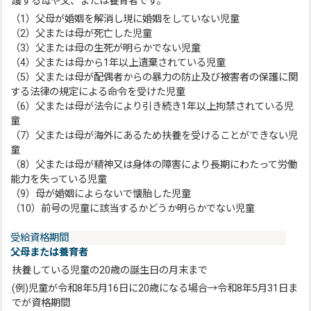
護する母や父、または養育者です。
（1）父母が婚姻を解消し現に婚姻をしていない児童
（2）父または母が死亡した児童
（3）父または母の生死が明らかでない児童
（4）父または母から1年以上遺棄されている児童
（5）父または母が配偶者からの暴力の防止及び被害者の保護に関
する法律の規定による命令を受けた児童
（6）父または母が法令により引き続き1年以上拘禁されている児
童
（7）父または母が海外にあるため扶養を受けることができない児
童
（8）父または母が精神又は身体の障害により長期にわたって労働
能力を失っている児童
（9）母が婚姻によらないで懐胎した児童
（10）前号の児童に該当するかどうか明らかでない児童
受給資格期間
父母または養育者
扶養している児童の20歳の誕生日の月末まで
(例)児童が令和8年5月16日に20歳になる場合→令和8年5月31日ま
でが資格期間