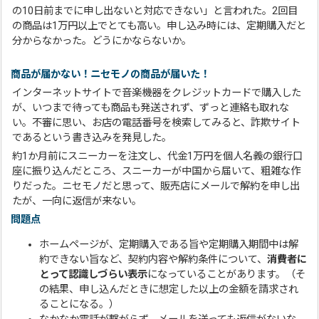
の10日前までに申し出ないと対応できない」と言われた。2回目
の商品は1万円以上でとても高い。申し込み時には、定期購入だと
分からなかった。どうにかならないか。
商品が届かない！ニセモノの商品が届いた！
インターネットサイトで音楽機器をクレジットカードで購入した
が、いつまで待っても商品も発送されず、ずっと連絡も取れな
い。不審に思い、お店の電話番号を検索してみると、詐欺サイト
であるという書き込みを発見した。
約1か月前にスニーカーを注文し、代金1万円を個人名義の銀行口
座に振り込んだところ、スニーカーが中国から届いて、粗雑な作
りだった。ニセモノだと思って、販売店にメールで解約を申し出
たが、一向に返信が来ない。
問題点
ホームページが、定期購入である旨や定期購入期間中は解
約できない旨など、契約内容や解約条件について、
消費者に
とって認識しづらい表示
になっていることがあります。（そ
の結果、申し込んだときに想定した以上の金額を請求され
ることになる。）