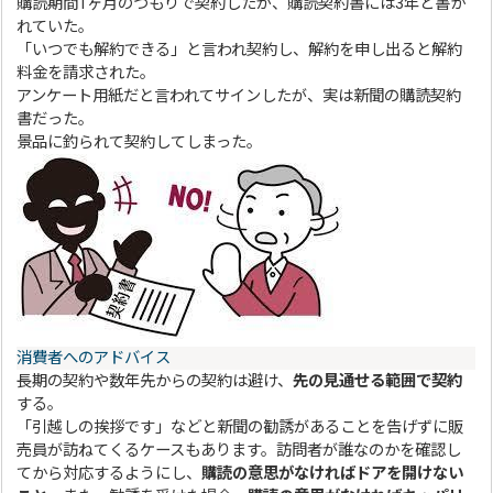
購読期間1ヶ月のつもりで契約したが、購読契約書には3年と書か
れていた。
「いつでも解約できる」と言われ契約し、解約を申し出ると解約
料金を請求された。
アンケート用紙だと言われてサインしたが、実は新聞の購読契約
書だった。
景品に釣られて契約してしまった。
消費者へのアドバイス
長期の契約や数年先からの契約は避け、
先の見通せる範囲で契約
する。
「引越しの挨拶です」などと新聞の勧誘があることを告げずに販
売員が訪ねてくるケースもあります。訪問者が誰なのかを確認し
てから対応するようにし、
購読の意思がなければドアを開けない