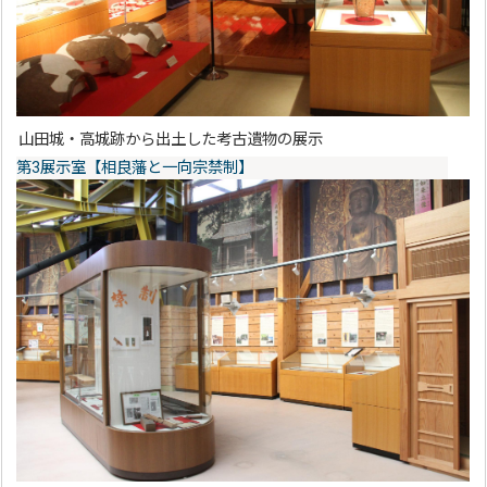
山田城・高城跡から出土した考古遺物の展示
第3展示室【相良藩と一向宗禁制】