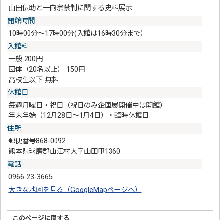
山田伝助と一向宗禁制に関する史料展示
開館時間
10時00分～17時00分(入館は16時30分まで）
入館料
一般 200円
団体（20名以上） 150円
高校生以下 無料
休館日
毎週月曜日・祝日（祝日のみ企画展開催中は開館）
年末年始（12月28日～1月4日）・臨時休館日
住所
郵便番号868-0092
熊本県球磨郡山江村大字山田甲1360
電話
0966-23-3665
大きな地図を見る（GoogleMapページへ）
このページに関する