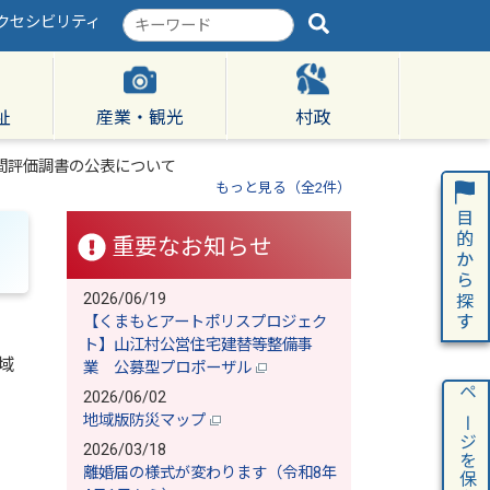
クセシビリティ
検
索
キ
ー
ワ
祉
産業・観光
村政
ー
ド
間評価調書の公表について
もっと見る（全2件）
重要なお知らせ
2026/06/19
【くまもとアートポリスプロジェク
ト】山江村公営住宅建替等整備事
域
業 公募型プロポーザル
2026/06/02
ページを保存
地域版防災マップ
2026/03/18
離婚届の様式が変わります（令和8年