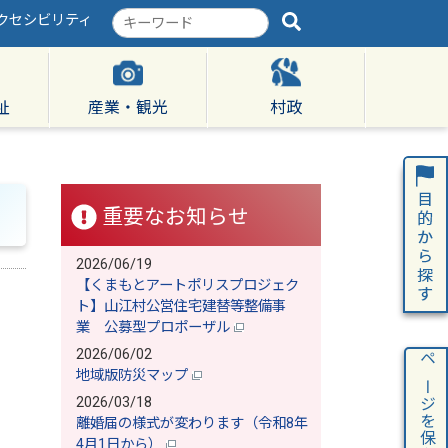
クセシビリティ
検
索
キ
ー
ワ
祉
産業・観光
村政
ー
ド
重要なお知らせ
2026/06/19
【くまもとアートポリスプロジェク
ト】山江村公営住宅建替等整備事
業 公募型プロポーザル
2026/06/02
ページを保存
地域版防災マップ
2026/03/18
離婚届の様式が変わります（令和8年
4月1日から）