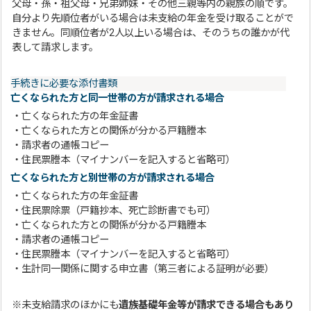
父母・孫・祖父母・兄弟姉妹・その他三親等内の親族の順です。
自分より先順位者がいる場合は未支給の年金を受け取ることがで
きません。同順位者が2人以上いる場合は、そのうちの誰かが代
表して請求します。
手続きに必要な添付書類
亡くなられた方と同一世帯の方が請求される場合
・亡くなられた方の年金証書
・亡くなられた方との関係が分かる戸籍謄本
・請求者の通帳コピー
・住民票謄本（マイナンバーを記入すると省略可）
亡くなられた方と別世帯の方が請求される場合
・亡くなられた方の年金証書
・住民票除票（戸籍抄本、死亡診断書でも可）
・亡くなられた方との関係が分かる戸籍謄本
・請求者の通帳コピー
・住民票謄本（マイナンバーを記入すると省略可）
・生計同一関係に関する申立書（第三者による証明が必要）
※未支給請求のほかにも
遺族基礎年金等が請求できる場合もあり