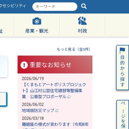
クセシビリティ
検
索
キ
ー
ワ
祉
産業・観光
村政
ー
ド
もっと見る（全3件）
重要なお知らせ
2026/06/19
【くまもとアートポリスプロジェク
ト】山江村公営住宅建替等整備事
業 公募型プロポーザル
2026/06/02
ページを保存
地域版防災マップ
2026/03/18
離婚届の様式が変わります（令和8年