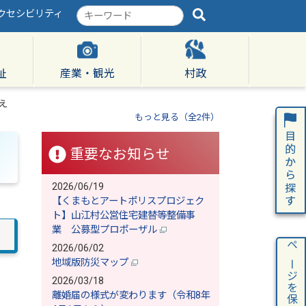
クセシビリティ
検
索
キ
ー
ワ
祉
産業・観光
村政
ー
ド
え
もっと見る（全2件）
重要なお知らせ
2026/06/19
【くまもとアートポリスプロジェク
ト】山江村公営住宅建替等整備事
業 公募型プロポーザル
2026/06/02
ページを保存
地域版防災マップ
2026/03/18
離婚届の様式が変わります（令和8年